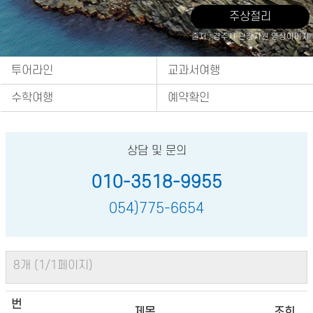
주상절리
출처 : 경주시 관광자원 영상이미지
투어라인
교과서여행
수학여행
예약확인
상담 및 문의
010-3518-9955
054)775-6654
8개 (1/1페이지)
번
제목
조회