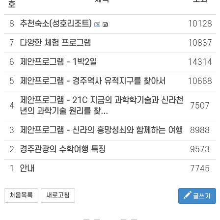
호
8
추천숙소(성호리조트)
10128
7
다양한 체험 프로그램
10837
6
제안프로그램 - 1박2일
14314
5
제안프로그램 - 경주역사 유적지구를 찾아서
10668
제안프로그램 - 21C 지금의 과학학기술과 신라천
4
7507
년의 과학기술 원리를 찾...
3
제안프로그램 - 신라의 흥망성쇠와 함께하는 여행
8988
2
경주관광의 수학여행 특징
9573
1
안내
7745
처음목록
새로고침
글쓰기