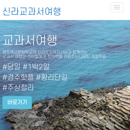
Toggl
신라교과서여행
naviga
교과서여행
경주역사문화학교의 신라문화재강사님과 함께하는
교과서 여행은 아이들에게 창의력을 키워주는다양한 체험학습
#당일 #1박2일
#경주핫플 #황리단길
#주상절리
바로가기