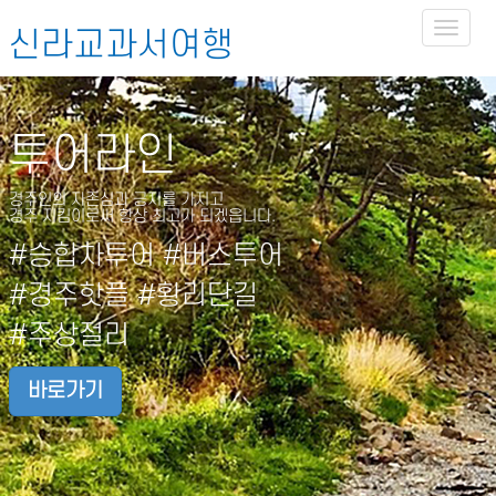
Toggl
신라교과서여행
naviga
투어라인
경주인의 자존심과 긍지를 가지고
경주 지킴이로써 항상 최고가 되겠읍니다.
#승합차투어 #버스투어
#경주핫플 #황리단길
#주상절리
바로가기