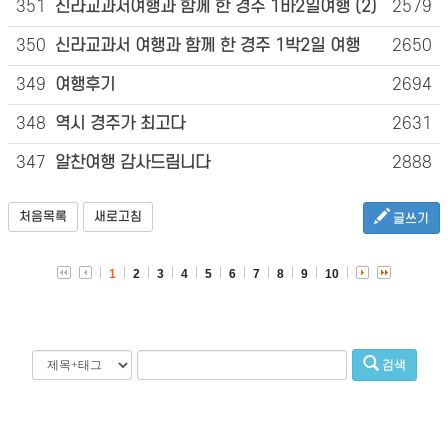
351
신라교과서여행과 함께 한 경주 1바2일여행 (2)
2579
350
신라교과서 여행과 함께 한 경주 1박2일 여행
2650
349
여행후기
2694
348
역시 경주가 최고다
2631
347
알찬여행 감사드림니다
2888
처음목록
새로고침
글쓰기
1
2
3
4
5
6
7
8
9
10
검색