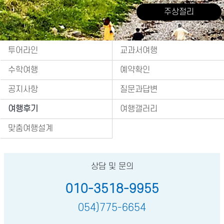
주상절리
출처 : 경주시 관광자원 영상이미지
투어라인
교과서여행
수학여행
예약확인
공지사항
질문과답변
여행후기
여행갤러리
맞춤여행설계
상담 및 문의
010-3518-9955
054)775-6654