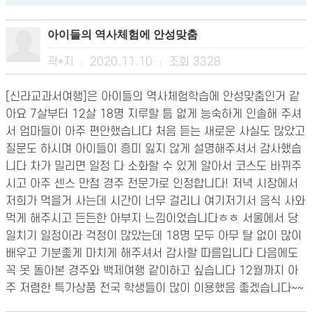
아이들의 역사체험에 안성맞춤
곽*지
2020.11.10
조회
3328
|
|
[신라교과서여행]은 아이들의 역사체험학습에 안성맞춤인거 같
아요 7살부터 12살 18명 지루할 틈 없게 능숙하게 인솔해 주셔
서 엄마들이 아주 편안했습니다 처음 듣는 새로운 사실도 많았고
질문도 하시며 아이들이 흥미 잃지 않게 설명해주셔서 감사했습
니다 차가 밀리면 일정 다 소화할 수 있게 알아서 코스도 바뀌주
시고 아주 센스 만점 경주 전문가로 인정합니다! 저녁 시장에서
저희가 먹을거 사는데 시간이 너무 걸리니 여기저기서 음식 사와
먹게 해주시고 든든한 아부지 느낌이었습니다ㅎㅎ 서울에서 당
일치기 일정이라 걱정이 많았는데 18명 모두 아무 탈 없이 많이
배우고 기분좋게 마치게 해주셔서 감사할 따름입니다 다음에도
꼭 못 돌아본 경주와 백제여행 같이하고 싶습니다 12월까지 아
주 저렴한 특가상품 전국 학생들이 많이 이용했음 좋겠습니다~~