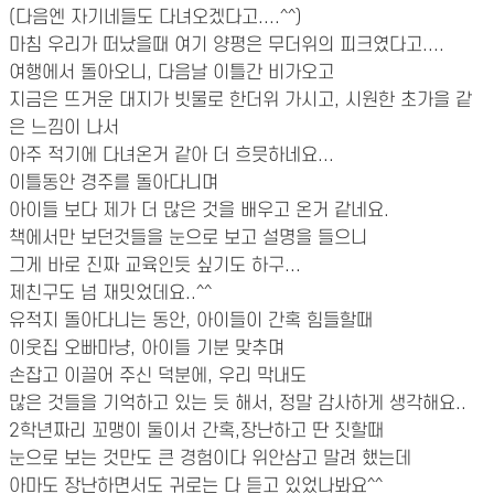
(다음엔 자기네들도 다녀오겠다고....^^)
마침 우리가 떠났을때 여기 양평은 무더위의 피크였다고....
여행에서 돌아오니, 다음날 이틀간 비가오고
지금은 뜨거운 대지가 빗물로 한더위 가시고, 시원한 초가을 같
은 느낌이 나서
아주 적기에 다녀온거 같아 더 흐믓하네요...
이틀동안 경주를 돌아다니며
아이들 보다 제가 더 많은 것을 배우고 온거 같네요.
책에서만 보던것들을 눈으로 보고 설명을 들으니
그게 바로 진짜 교육인듯 싶기도 하구...
제친구도 넘 재밋었데요..^^
유적지 돌아다니는 동안, 아이들이 간혹 힘들할때
이웃집 오빠마냥, 아이들 기분 맞추며
손잡고 이끌어 주신 덕분에, 우리 막내도
많은 것들을 기억하고 있는 듯 해서, 정말 감사하게 생각해요..
2학년짜리 꼬맹이 둘이서 간혹,장난하고 딴 짓할때
눈으로 보는 것만도 큰 경험이다 위안삼고 말려 했는데
아마도 장난하면서도 귀로는 다 듣고 있었나봐요^^