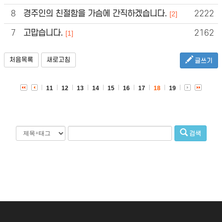
8
경주인의 친절함을 가슴에 간직하겠습니다.
2222
[2]
7
고맙습니다.
2162
[1]
처음목록
새로고침
글쓰기
11
12
13
14
15
16
17
18
19
검색