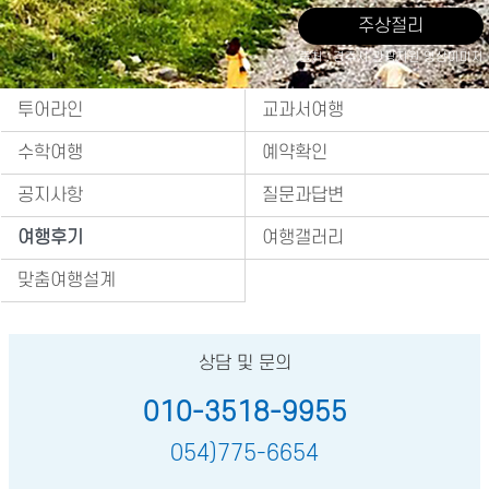
주상절리
출처 : 경주시 관광자원 영상이미지
투어라인
교과서여행
수학여행
예약확인
공지사항
질문과답변
여행후기
여행갤러리
맞춤여행설계
상담 및 문의
010-3518-9955
054)775-6654