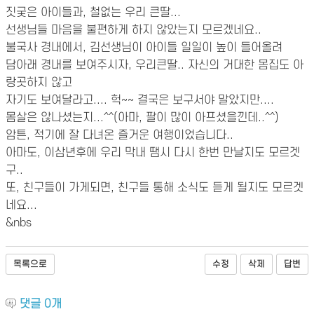
짓궂은 아이들과, 철없는 우리 큰딸...
선생님들 마음을 불편하게 하지 않았는지 모르겠네요..
불국사 경내에서, 김선생님이 아이들 일일이 높이 들어올려
담아래 경내를 보여주시자, 우리큰딸.. 자신의 거대한 몸집도 아
랑곳하지 않고
자기도 보여달라고.... 헉~~ 결국은 보구서야 말았지만....
몸살은 않나셨는지...^^(아마, 팔이 많이 아프셨을낀데..^^)
암튼, 적기에 잘 다녀온 즐거운 여행이었습니다..
아마도, 이삼년후에 우리 막내 땜시 다시 한번 만날지도 모르겟
구..
또, 친구들이 가게되면, 친구들 통해 소식도 듣게 될지도 모르겟
네요...
&nbs
목록으로
수정
삭제
답변
댓글
0
개