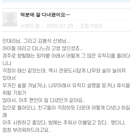
덕분에 잘 다녀왔어요~~
수연이 맘
2005.07.29
조회
1553
|
|
안대리님, 그리고 김봉석 선생님...
아이들 데리고 다니느라 고생 많으셨죠..
경주로 향할때는 뙤악볕 아래서 어떻게 그 많은 유적지를 돌아다
니나
걱정이 태산 같았는데, 역시 관광도시답게 나무와 숲이 늘어져
있어서
우거진 숲을 거닐거나, 나무아래서 유적지 설명을 듣거나 휴식을
취할 기회가
많아서, 아주 편안이 잘 다녔던거 같아요..
집으로 돌아오니, 친구들이 걱정하듯 더운데 어떻게 다녔냐 하길
래
아주 시원하고 좋았다, 밤에는 추워서 이불덮고 잤다.. 했더니,
엄청 부러워하드라고요..