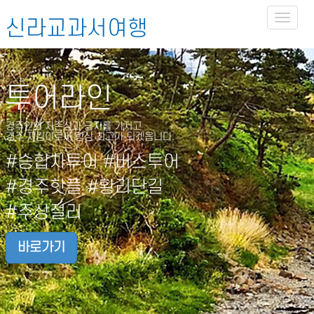
Toggl
신라교과서여행
naviga
투어라인
경주인의 자존심과 긍지를 가지고
경주 지킴이로써 항상 최고가 되겠읍니다.
#승합차투어 #버스투어
#경주핫플 #황리단길
#주상절리
바로가기