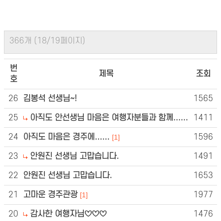
366개 (18/19페이지)
번
제목
조회
호
26
김봉석 선생님~!
1565
25
아직도 안선생님 마음은 여행자분들과 함께......
1411
24
아직도 마음은 경주에......
1596
[1]
23
안원진 선생님 고맙습니다.
1491
22
안원진 선생님 고맙습니다.
1653
21
고마운 경주관광
1977
[1]
20
감사한 여행자님♡♡♡
1476