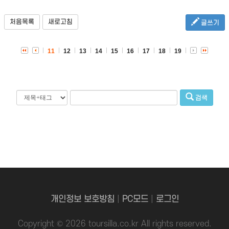
처음목록
새로고침
글쓰기
11
12
13
14
15
16
17
18
19
검색
개인정보 보호방침
|
PC모드
|
로그인
Copyright © 2026 toursilla.co.kr All rights reserved.