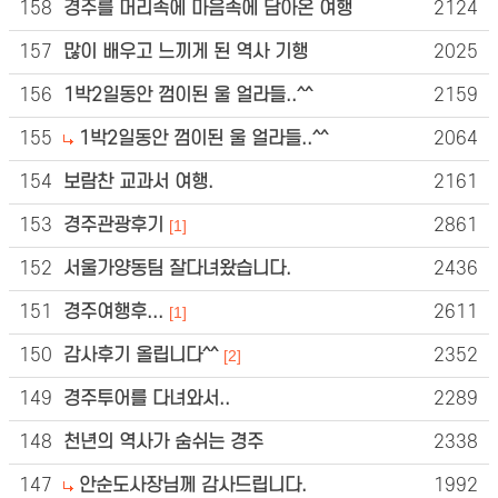
158
경주를 머리속에 마음속에 담아온 여행
2124
157
많이 배우고 느끼게 된 역사 기행
2025
156
1박2일동안 껌이된 울 얼라들..^^
2159
155
1박2일동안 껌이된 울 얼라들..^^
2064
154
보람찬 교과서 여행.
2161
153
경주관광후기
2861
[1]
152
서울가양동팀 잘다녀왔습니다.
2436
151
경주여행후...
2611
[1]
150
감사후기 올립니다^^
2352
[2]
149
경주투어를 다녀와서..
2289
148
천년의 역사가 숨쉬는 경주
2338
147
안순도사장님께 감사드립니다.
1992