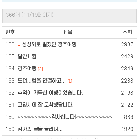
366개 (11/19페이지)
번호
제목
조회
166
상상외로 알찼던 경주여행
2937
165
알찬체험
2429
164
경주여행
2349
[2]
163
드뎌...컴을 연결하고...
2238
[1]
162
추억이 가득한 여행이었습니다.
2168
161
고양시에 잘 도착했답니다.
2122
160
~~~~~~~~~~~~감사합니다!~~~~~~~~~~~~~
1868
159
감사의 글을 올리며...
1920