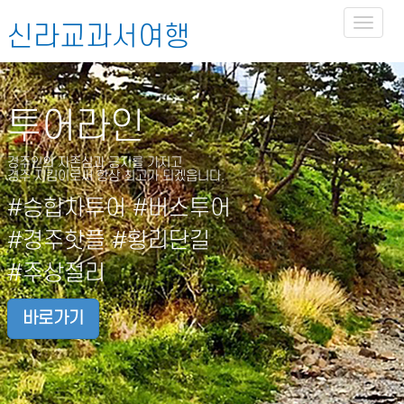
Toggl
신라교과서여행
naviga
투어라인
경주인의 자존심과 긍지를 가지고
경주 지킴이로써 항상 최고가 되겠읍니다.
#승합차투어 #버스투어
#경주핫플 #황리단길
#주상절리
바로가기