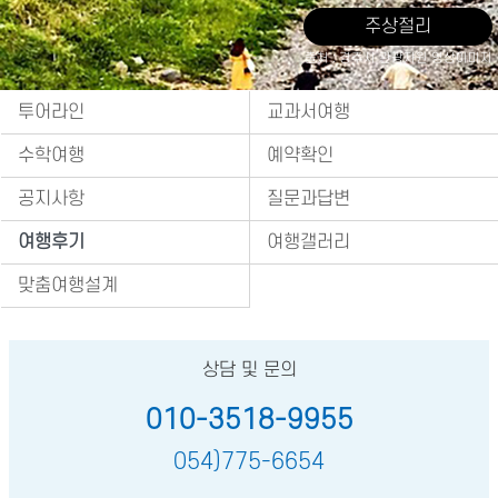
주상절리
출처 : 경주시 관광자원 영상이미지
투어라인
교과서여행
수학여행
예약확인
공지사항
질문과답변
여행후기
여행갤러리
맞춤여행설계
상담 및 문의
010-3518-9955
054)775-6654