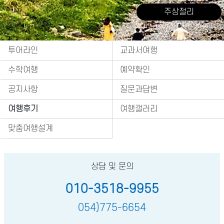
주상절리
출처 : 경주시 관광자원 영상이미지
투어라인
교과서여행
수학여행
예약확인
공지사항
질문과답변
여행후기
여행갤러리
맞춤여행설계
상담 및 문의
010-3518-9955
054)775-6654