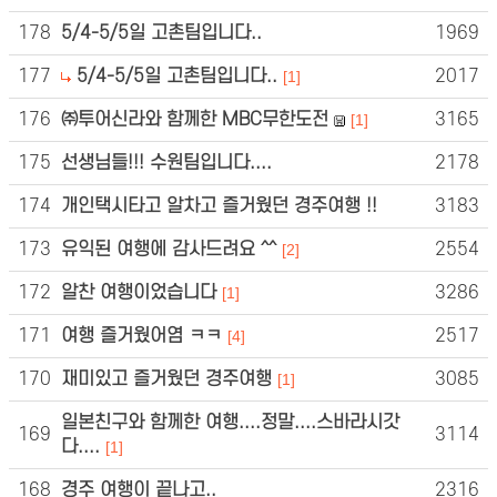
178
5/4-5/5일 고촌팀입니다..
1969
177
5/4-5/5일 고촌팀입니다..
2017
[1]
176
㈜투어신라와 함께한 MBC무한도전
3165
[1]
175
선생님들!!! 수원팀입니다....
2178
174
개인택시타고 알차고 즐거웠던 경주여행 !!
3183
173
유익된 여행에 감사드려요 ^^
2554
[2]
172
알찬 여행이었습니다
3286
[1]
171
여행 즐거웠어염 ㅋㅋ
2517
[4]
170
재미있고 즐거웠던 경주여행
3085
[1]
일본친구와 함께한 여행....정말....스바라시갓
169
3114
다....
[1]
168
경주 여행이 끝나고..
2316