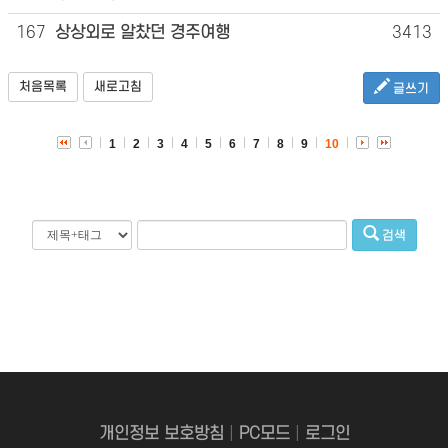
167
상상외로 알찼던 경주여행
3413
처음목록
새로고침
글쓰기
1
2
3
4
5
6
7
8
9
10
검색
개인정보 보호방침
|
PC모드
|
로그인