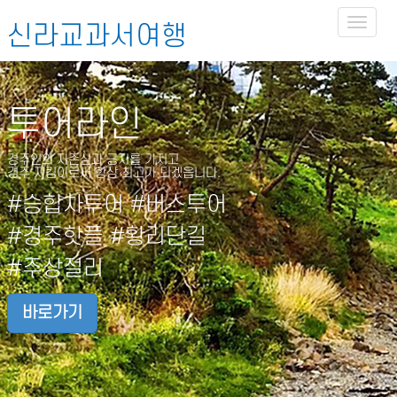
Toggl
신라교과서여행
naviga
투어라인
경주인의 자존심과 긍지를 가지고
경주 지킴이로써 항상 최고가 되겠읍니다.
#승합차투어 #버스투어
#경주핫플 #황리단길
#주상절리
바로가기