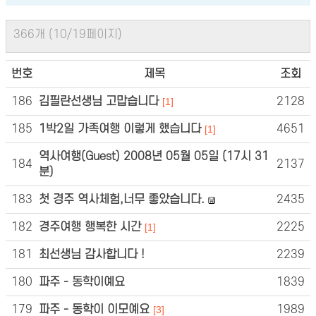
366개 (10/19페이지)
번호
제목
조회
186
김필란선생님 고맙습니다
2128
[1]
185
1박2일 가족여행 이렇게 했습니다
4651
[1]
역사여행(Guest) 2008년 05월 05일 (17시 31
184
2137
분)
183
첫 경주 역사체험,너무 좋았습니다.
2435
182
경주여행 행복한 시간
2225
[1]
181
최선생님 감사합니다 !
2239
180
파주 - 동학이예요
1839
179
파주 - 동학이 이모예요
1989
[3]