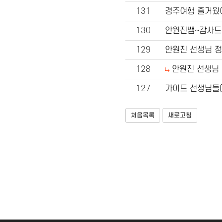
131
경주여행 즐거웠
130
안원진쌤~감사드
129
안원진 선생님 정
128
안원진 선생님 
127
가이드 선생님들
처음목록
새로고침