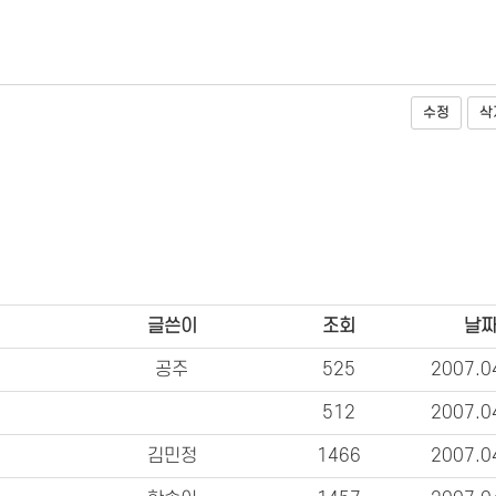
수정
삭
글쓴이
조회
날
공주
525
2007.0
512
2007.0
김민정
1466
2007.0