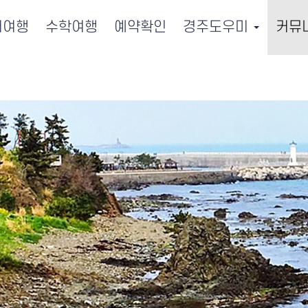
서여행
수학여행
예약확인
경주도우미
커뮤