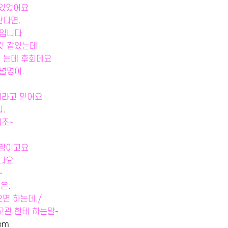
 있었어요
난다면.
것임니다
것 같았는데
썻는데 후회데요
별명이.
리라고 믿어요
.
리조~
박짱이고요
나요
~
은.
면 하는데./
교관.한테 하는말-
com