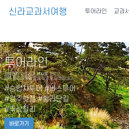
신라교과서여행
투어라인
교과
투어라인
경주인의 자존심과 긍지를 가지고
경주 지킴이로써 항상 최고가 되겠읍니다.
#승합차투어 #버스투어
#경주핫플 #황리단길
#주상절리
바로가기