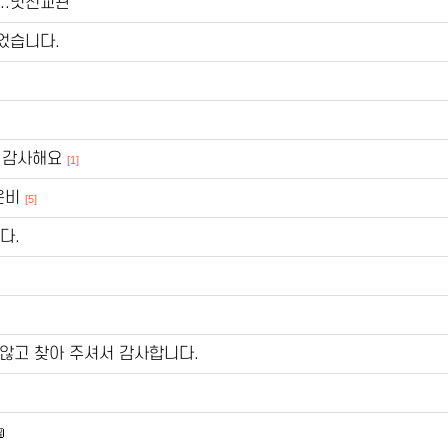
..멋진교관
었습니다.
)감사해요
[1]
은비
[5]
다.
않고 찾아 주셔서 감사합니다.