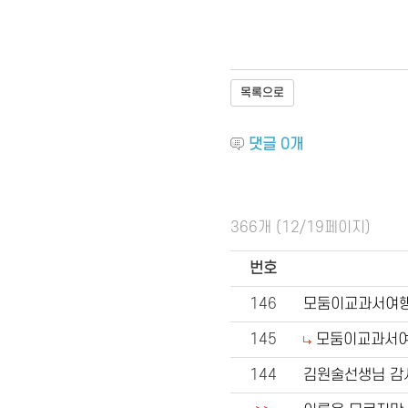
목록으로
댓글
0
개
366개 (12/19페이지)
번호
146
모둠이교과서여
145
모둠이교과서
144
김원술선생님 감