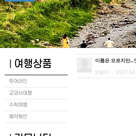
이름은 모르지만..
여행상품
한송이
2007.04
|
투어라인
교과서여행
수학여행
예약확인