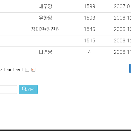
새우깡
1599
2007.0
유하영
1503
2006.1
장재원*장진원
1546
2006.1
1515
2006.1
나연냥
4
2006.1
17
18
19
검색