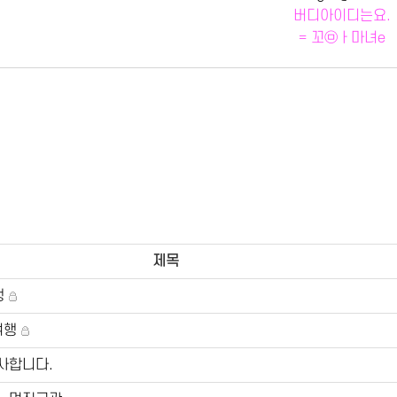
버디아이디는요.
= 꼬㉤ㅏ마녀e
제목
행
여행
사합니다.