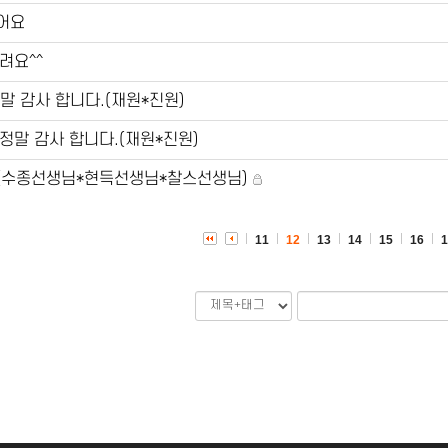
어요
려요^^
말 감사 합니다.(재원*진원)
정말 감사 합니다.(재원*진원)
(수종선생님*현득선생님*찰스선생님)
11
12
13
14
15
16