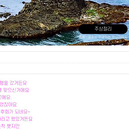
주상절리
출처 : 경주시 관광자원 영상이미지
여행을 갔거든요
를 맞으신거에요
에요.
왓었잖아요
 후회가 되네요~
남자라고 했었거든요
는척 햇지만