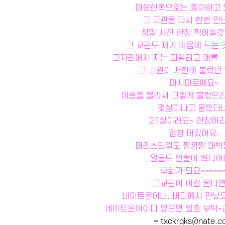
마음한쪽으로는 좋아하고
그 교관을 다시 한번 만
정말 사진 한장 찍어놀
그 교관도 제가 마음에 드는 
그자리에서 저는 피할려고 애를 
그 교관이 저한테 불렀던 
마시마로에요~
이름을 몰라서 그렇게 불렀으
몇살이냐고 물었더니
21살이래요~ 한참어
엄청 머있어요.
머리스타일도 짱짱짱 대
얼굴도 인물이 확티어
후회가 되요~~~~~
그교관이 이걸 본다면
네이트온이나. 버디에서 만났으
네이트온아이디 있으면 일촌 부탁-
= txckrgks@nate.