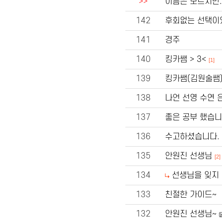
>>
이름은 모르지만.
142
후회없는 선택이
141
경주
140
킹카쌤 > 3<
[1]
139
킹카쌤(김원술쌤
138
나언 선영 수연 
137
좋은 공부 했습니
136
수고하셨습니다.
135
안원진 선생님
[2]
134
선생님을 잊지 
133
친절한 가이드~
132
안원진 선생님~