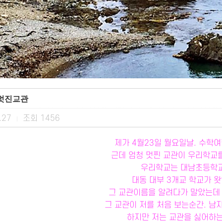
.멋진교관
.27
조회
1456
|
제가 4월23일 월요일날. 수학
근데 엄청 멋찐 교관이 우리학교
우리학교는 대남초등학교
대동 대부 3개교 학교가 
그 교관이름을 알려다가 말았는데
그 교관이 저를 처음 보는순간. 
하지만 저는 교관을 싫어하