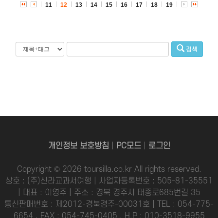
11
12
13
14
15
16
17
18
19
검색
개인정보 보호방침
|
PC모드
|
로그인
Copyright © 2026 toursilla.co.kr All rights reserved.
상호 : (주)신라교과서여행 | 사업자등록번호 : 505-81-35551
| 대표 : 이영주 | 주소 : 경북 경주시 태종로685번길 35
통신판매번호 : 제2012-경북경주-00031호 | TEL : 054-775-
6654 , FAX : 054-745-0405 , H.P : 010-3518-9955