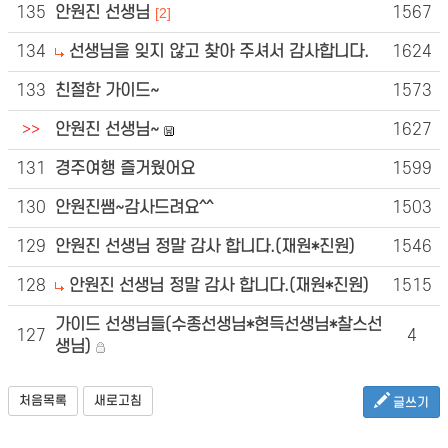
135
안원진 선생님
1567
[2]
134
선생님을 잊지 않고 찾아 주셔서 감사합니다.
1624
133
친절한 가이드~
1573
>>
안원진 선생님~
1627
131
경주여행 즐거웠어요
1599
130
안원진쌤~감사드려요^^
1503
129
안원진 선생님 정말 감사 합니다.(재원*진원)
1546
128
안원진 선생님 정말 감사 합니다.(재원*진원)
1515
가이드 선생님들(수종선생님*현득선생님*찰스선
127
4
생님)
처음목록
새로고침
글쓰기