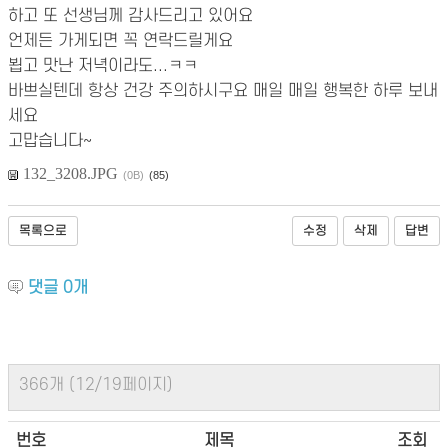
하고 또 선생님께 감사드리고 있어요
언제든 가게되면 꼭 연락드릴게요
뵙고 맛난 저녁이라도...ㅋㅋ
바쁘실텐데 항상 건강 주의하시구요 매일 매일 행복한 하루 보내
세요
고맙습니다~
132_3208.JPG
(0B)
(85)
목록으로
수정
삭제
답변
댓글
0
개
366개 (12/19페이지)
번호
제목
조회