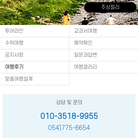
주상절리
출처 : 경주시 관광자원 영상이미지
투어라인
교과서여행
수학여행
예약확인
공지사항
질문과답변
여행후기
여행갤러리
맞춤여행설계
상담 및 문의
010-3518-9955
054)775-6654