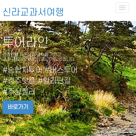
Toggl
신라교과서여행
naviga
투어라인
경주인의 자존심과 긍지를 가지고
경주 지킴이로써 항상 최고가 되겠읍니다.
#승합차투어 #버스투어
#경주핫플 #황리단길
#주상절리
바로가기