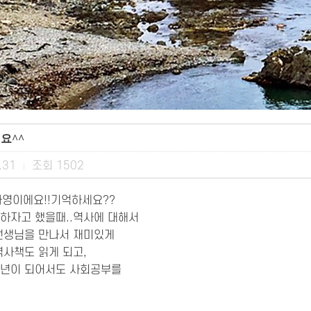
요^^
.31
조회
1502
|
하영이에요!!기억하세요??
하자고 했을때..역사에 대해서
선생님을 만나서 재미있게
역사책도 읽게 되고,
학년이 되어서도 사회공부를
~