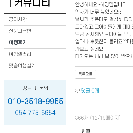
커뮤니티
안녕하세요~하영맘입니다.
인사가 너무 늦었네요;;
공지사항
날씨가 추운데도 열심히 따
고마웠고,그아이들에게 재미있
질문과답변
넘넘 감사해요~~아이들 모두
얼마나 뿌듯한지 몰라요^^다
여행후기
가보고 싶네요.
여행갤러리
다가오는 새해 복 많이 받으
맞춤여행설계
목록으로
상담 및 문의
댓글
0
개
010-3518-9955
054)775-6654
366개 (12/19페이지)
번호