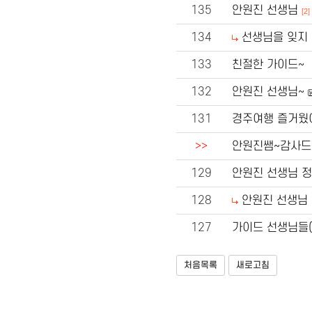
135
안원진 선생님
[2]
134
선생님을 잊지 
133
친절한 가이드~
132
안원진 선생님~
131
경주여행 즐거웠
>>
안원진쌤~감사드
129
안원진 선생님 정
128
안원진 선생님 
127
가이드 선생님들
처음목록
새로고침