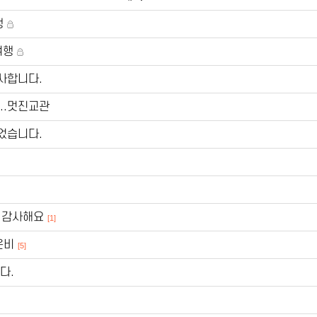
행
여행
사합니다.
..멋진교관
었습니다.
)감사해요
[1]
은비
[5]
다.