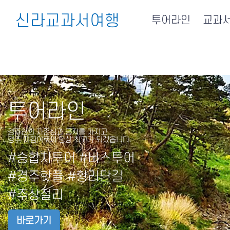
신라교과서여행
투어라인
교과
투어라인
경주인의 자존심과 긍지를 가지고
경주 지킴이로써 항상 최고가 되겠읍니다.
#승합차투어 #버스투어
#경주핫플 #황리단길
#주상절리
바로가기