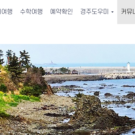
서여행
수학여행
예약확인
경주도우미
커뮤