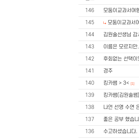
146
모둠이교과서여
145
모둠이교과서
144
김원술선생님 감
143
이름은 모르지만.
142
후회없는 선택이
141
경주
140
킹카쌤 > 3<
[1]
139
킹카쌤(김원술쌤
138
나언 선영 수연 
137
좋은 공부 했습니
136
수고하셨습니다.