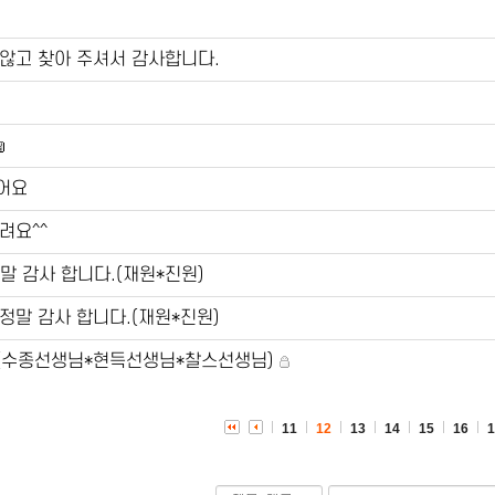
않고 찾아 주셔서 감사합니다.
어요
려요^^
말 감사 합니다.(재원*진원)
정말 감사 합니다.(재원*진원)
(수종선생님*현득선생님*찰스선생님)
11
12
13
14
15
16