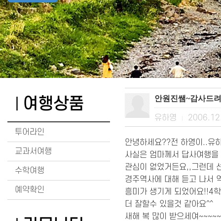
안원진쌤~감사드려
여행상품
유하영
2006.12
|
투어라인
안녕하세요??전 하영이..유
교과서여행
사실은 엄마께서 답사여행을 
관심이 없었거든요,,그런데 
수학여행
경주역사에 대해 듣고 나서 
예약확인
흥미가 생기게 되었어요!!4
더 잘할수 있을것 같아요^^
새해 복 많이 받으세여~~~~