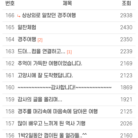
번호
제목
조회
166
상상외로 알찼던 경주여행
2938
165
알찬체험
2430
164
경주여행
2350
[2]
163
드뎌...컴을 연결하고...
2239
[1]
162
추억이 가득한 여행이었습니다.
2169
161
고양시에 잘 도착했답니다.
2123
160
~~~~~~~~~~~~감사합니다!~~~~~~~~~~~~~
1869
159
감사의 글을 올리며...
1921
158
경주를 머리속에 마음속에 담아온 여행
2125
157
많이 배우고 느끼게 된 역사 기행
2026
156
1박2일동안 껌이된 울 얼라들..^^
2160