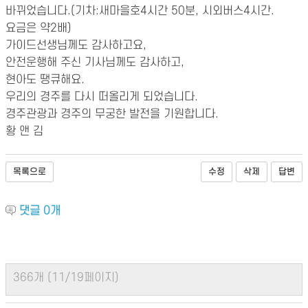
바뀌었습니다.(기차:새마을호4시간 50분, 시외버스4시간.
요금은 약2배)
가이드선생님께도 감사하고요,
안전운행해 주신 기사님께도 감사하고,
현아도 땡큐해요.
우리의 경주를 다시 떠올리게 되었습니다.
경주관광과 경주의 무궁한 발전을 기원합니다.
황 앤 김
목록으로
수정
삭제
답변
댓글
0
개
366개 (11/19페이지)