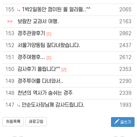
155
1박2일동안 껌이된 울 얼라들..^^
2065
>>
보람찬 교과서 여행.
2163
153
경주관광후기
2862
[1]
152
서울가양동팀 잘다녀왔습니다.
2437
151
경주여행후...
2612
[1]
150
감사후기 올립니다^^
2353
[2]
149
경주투어를 다녀와서..
2290
148
천년의 역사가 숨쉬는 경주
2339
147
안순도사장님께 감사드립니다.
1993
처음목록
새로고침
글쓰기