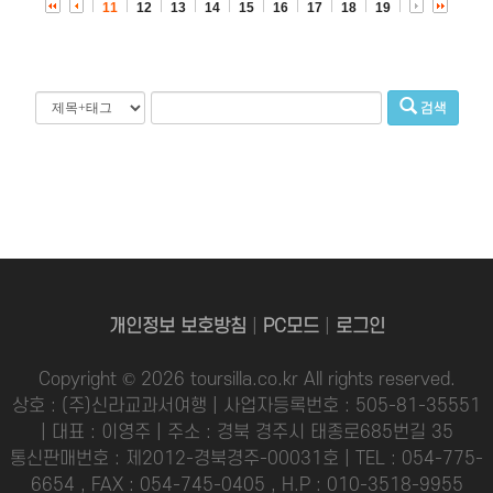
11
12
13
14
15
16
17
18
19
검색
개인정보 보호방침
|
PC모드
|
로그인
Copyright © 2026 toursilla.co.kr All rights reserved.
상호 : (주)신라교과서여행 | 사업자등록번호 : 505-81-35551
| 대표 : 이영주 | 주소 : 경북 경주시 태종로685번길 35
통신판매번호 : 제2012-경북경주-00031호 | TEL : 054-775-
6654 , FAX : 054-745-0405 , H.P : 010-3518-9955