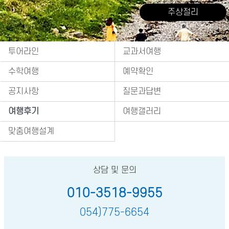
주상절리
출처 : 경주시 관광자원 영상이미지
투어라인
교과서여행
수학여행
예약확인
공지사항
질문과답변
여행후기
여행갤러리
맞춤여행설계
상담 및 문의
010-3518-9955
054)775-6654