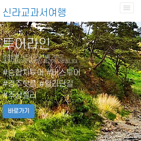
Toggl
신라교과서여행
naviga
투어라인
경주인의 자존심과 긍지를 가지고
경주 지킴이로써 항상 최고가 되겠읍니다.
#승합차투어 #버스투어
#경주핫플 #황리단길
#주상절리
바로가기