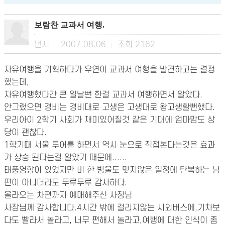
보람찬 교과서 여행.
낸시
2007.08.06
조회
2162
|
|
자유여행을 기획하다가 우연이 교과서 여행을 발견하고는 결정
했는데,
자유여행했다간 큰 일날뻔 한걸 교과서 여행하면서 알았다.
안그랬으면 경비는 경비대로 고생은 고생대로 왕고생할뻔했다.
우리아이 2학기 사회가 재미있어질것 같은 기대에 엄마맘도 상
당이 괜찮다.
1학기때 서울 투어를 하면서 역시 눈으로 직접본다는것은 효과
가 상승 된다는걸 알았기 때문에......
태풍영향이 있었지만 비 한 방울도 맞지않은 일정에 탄복하는 남
편이 아니더라도 두루두루 감사하다.
올라오는 차편까지 예매해주신 사장님
사장님께 감사합니다.4시간 밖에 걸리지않는 시외버스에,기차보
다도 빨라서 놀라고, 너무 편해서 놀라고,여행에 대한 인식이 좀