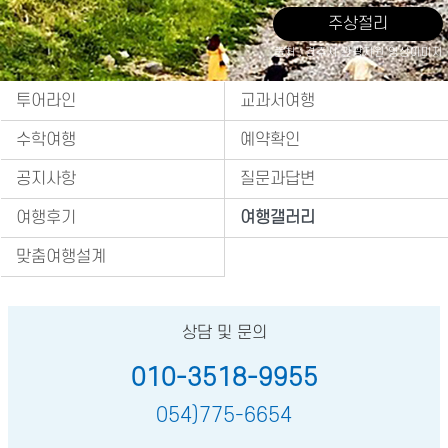
주상절리
출처 : 경주시 관광자원 영상이미지
투어라인
교과서여행
수학여행
예약확인
공지사항
질문과답변
여행후기
여행갤러리
맞춤여행설계
상담 및 문의
010-3518-9955
054)775-6654