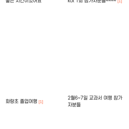
좋은 시간이었어요
ktx 1회 참가자분들~~~~
[1]
2월6~7일 교과서 여행 참가
화랑초 졸업여행
[1]
자분들