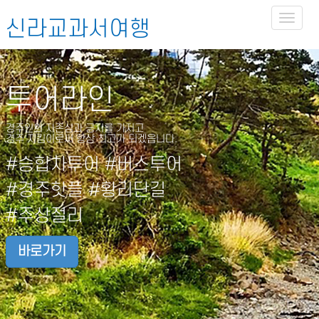
Toggl
신라교과서여행
naviga
투어라인
경주인의 자존심과 긍지를 가지고
경주 지킴이로써 항상 최고가 되겠읍니다.
#승합차투어 #버스투어
#경주핫플 #황리단길
#주상절리
바로가기