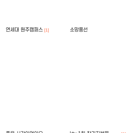
연세대 원주캠퍼스
소망풍선
[1]