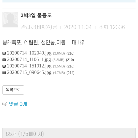
2박3일 울릉도
관리자(비회원)님
2020.11.04
조회
12336
|
|
봉래폭포, 예림원, 성인봉,저동 촞대바위
20200714_102049.jpg
(2.6MB)
(210)
20200714_110611.jpg
(5.3MB)
(210)
20200714_151912.jpg
(3.5MB)
(216)
20200715_090645.jpg
(4.7MB)
(214)
목록으로
댓글
0
개
85개 (1/5페이지)