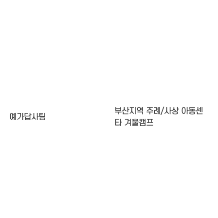
부산지역 주례/사상 아동센
예가답사팀
타 겨울캠프