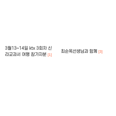
3월13~14일 ktx 3회차 신
최순옥선생님과 함께
[3]
라교과서 여행 참가자분
[1]