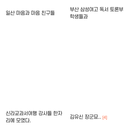
부산 삼성여고 독서 토론부
일산 마음과 마음 친구들
학생들과
신라교과서여행 강사들 한자
김유신 장군묘..
[4]
리에 모였다.