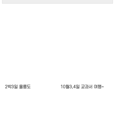
2박3일 울릉도
10월3,4일 교과서 여행~