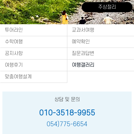
주상절리
출처 : 경주시 관광자원 영상이미지
투어라인
교과서여행
수학여행
예약확인
공지사항
질문과답변
여행후기
여행갤러리
맞춤여행설계
상담 및 문의
010-3518-9955
054)775-6654