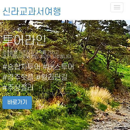
Toggl
신라교과서여행
naviga
투어라인
경주인의 자존심과 긍지를 가지고
경주 지킴이로써 항상 최고가 되겠읍니다.
#승합차투어 #버스투어
#경주핫플 #황리단길
#주상절리
바로가기