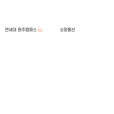
연세대 원주캠퍼스
소망풍선
[1]