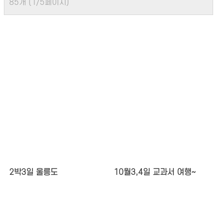
85개 (1/5페이지)
2박3일 울릉도
10월3,4일 교과서 여행~