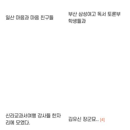
부산 삼성여고 독서 토론부
일산 마음과 마음 친구들
학생들과
신라교과서여행 강사들 한자
김유신 장군묘..
[4]
리에 모였다.