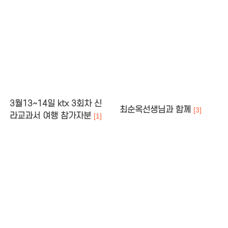
3월13~14일 ktx 3회차 신
최순옥선생님과 함께
[3]
라교과서 여행 참가자분
[1]