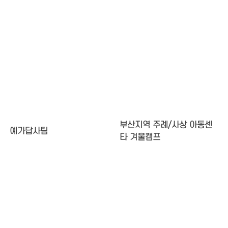
부산지역 주례/사상 아동센
예가답사팀
타 겨울캠프