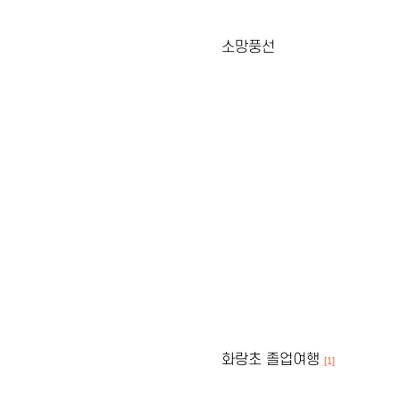
소망풍선
화랑초 졸업여행
[1]