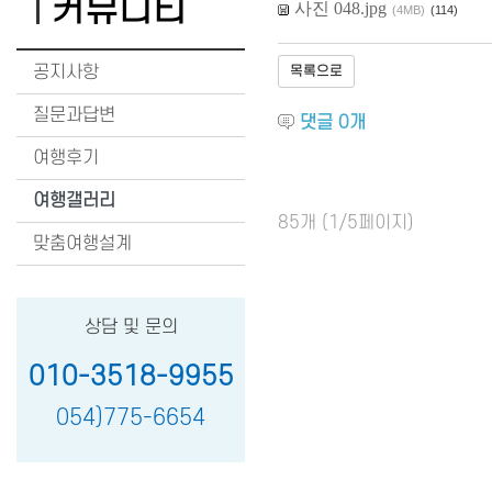
커뮤니티
사진 048.jpg
(4MB)
(114)
공지사항
목록으로
질문과답변
댓글
0
개
여행후기
여행갤러리
85개 (1/5페이지)
맞춤여행설계
상담 및 문의
010-3518-9955
054)775-6654