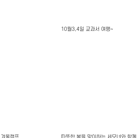
10월3,4일 교과서 여행~
 겨울캠프
따뜻한 봄을 맞이하는 세모녀와 함께