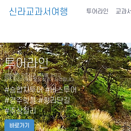
신라교과서여행
투어라인
교과
투어라인
경주인의 자존심과 긍지를 가지고
경주 지킴이로써 항상 최고가 되겠읍니다.
#승합차투어 #버스투어
#경주핫플 #황리단길
#주상절리
바로가기