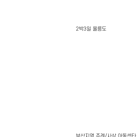
2박3일 울릉도
부산지역 주례/사상 아동센타