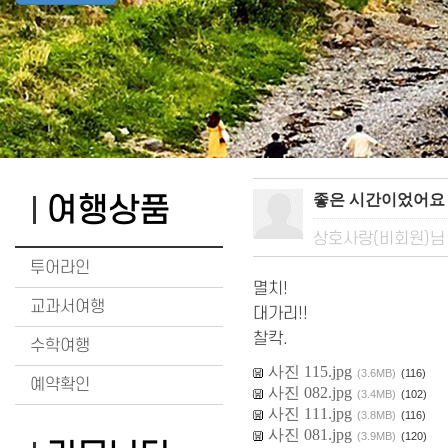
좋은 시간이었어요
여행상품
상호사랑(비회원)님
투어라인
멸치!
교과서여행
대가리!!
찰칵.
수학여행
사진 115.jpg
(3.6MB)
(116)
예약확인
사진 082.jpg
(3.4MB)
(102)
사진 111.jpg
(3.8MB)
(116)
사진 081.jpg
(3.9MB)
(120)