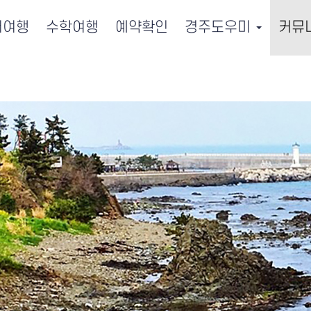
서여행
수학여행
예약확인
경주도우미
커뮤