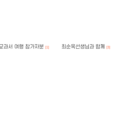
신라교과서 여행 참가자분
최순옥선생님과 함께
[1]
[3]