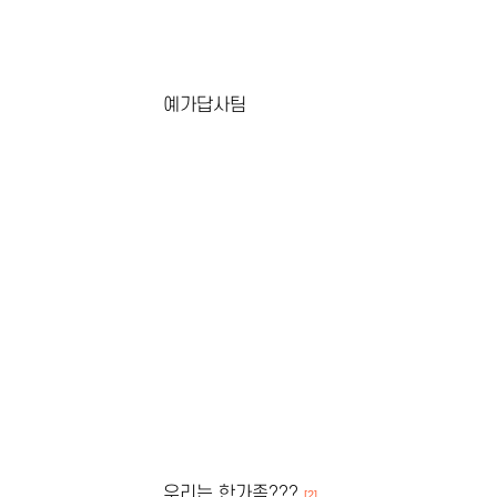
예가답사팀
우리는 한가족???
[2]