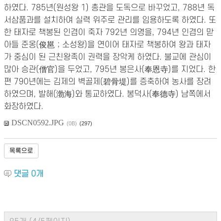
하였다. 785년(원성왕 1) 총관을 도독으로 바꾸었고, 788년 독
서삼품과를 설치하여 실력 위주로 관리를 임용하도록 하였다. 또
한 태자로 책봉된 인겸이 죽자 792년 의영을, 794년 인겸의 맏
아들 준옹(俊邕；소성왕)을 연이어 태자로 책봉하여 왕과 태자
가 중심이 된 근친왕족이 권력을 장악케 하였다. 불교에 관심이
많아 승관(僧官)을 두었고, 795년 봉은사(奉恩寺)를 지었다. 한
편 790년에는 김제의 벽골제(碧骨堤)를 증축하여 농사를 장려
하였으며, 발해(渤海)와 통교하였다. 봉덕사(奉德寺) 남쪽에서
화장하였다.
DSCN0592.JPG
(0B)
(297)
목록으로
댓글
0
개