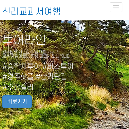
Toggl
신라교과서여행
naviga
투어라인
경주인의 자존심과 긍지를 가지고
경주 지킴이로써 항상 최고가 되겠읍니다.
#승합차투어 #버스투어
#경주핫플 #황리단길
#주상절리
바로가기