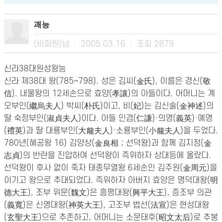
괘능
(비회원)님
2005.03.16
조회
2879
|
|
신라38대원성왕능
신라 제38대 왕(785∼798). 성은 김씨(金氏), 이름은 경신(敬
信). 내물왕의 12세손으로 효양(孝讓)의 아들이다. 어머니는 계
오부인(繼烏夫人) 박씨(朴氏)이고, 비(妃)는 김신술(金神述)의
딸 숙정부인(淑貞夫人)이다. 아들 인겸(仁謙)·의영(義英)·예영
(禮英)과 딸 대룡부인(大龍夫人)·소룡부인(小龍夫人)을 두었다.
780년(혜공왕 16) 김양상(金良相；선덕왕)과 함께 김지정(金
志貞)의 반란을 진압하여 선덕왕이 즉위하자 상대등에 올랐다.
선덕왕이 후사 없이 죽자 태종무열왕 6세손인 김주원(金周元)을
이기고 왕으로 추대되었다. 즉위하자 아버지 효양은 명덕대왕(明
德大王), 조부 위문(魏文)은 흥평대왕(興平大王), 증조부 의관
(義寬)은 신영대왕(神英大王), 고조부 법선(法宣)은 현성대왕
(玄聖大王)으로 추존하고, 어머니는 소문태후(昭文太后)로 추봉