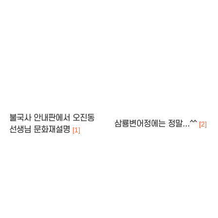
불국사 안내판에서 오진동
삼룡변어정에는 정말...^^
[2]
선생님 문화재설명
[1]