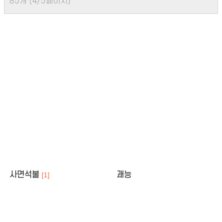
85개 (4/5페이지)
사면석불
괘능
[1]