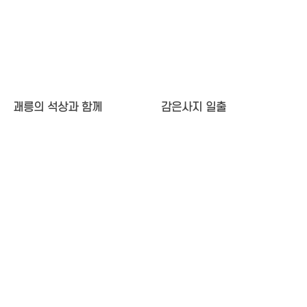
괘릉의 석상과 함께
감은사지 일출