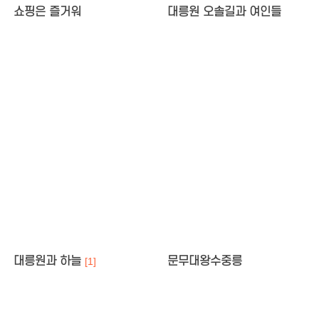
쇼핑은 즐거워
대릉원 오솔길과 여인들
대릉원과 하늘
문무대왕수중릉
[1]