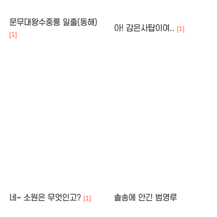
문무대왕수중릉 일출(동해)
아! 감은사탑이여..
[1]
[1]
네~ 소원은 무엇인고?
솔송에 안긴 범영루
[1]