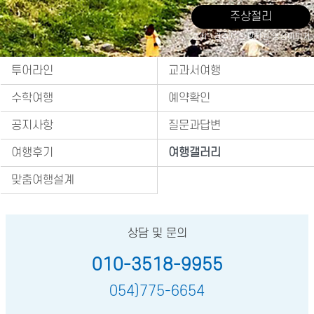
주상절리
출처 : 경주시 관광자원 영상이미지
투어라인
교과서여행
수학여행
예약확인
공지사항
질문과답변
여행후기
여행갤러리
맞춤여행설계
상담 및 문의
010-3518-9955
054)775-6654