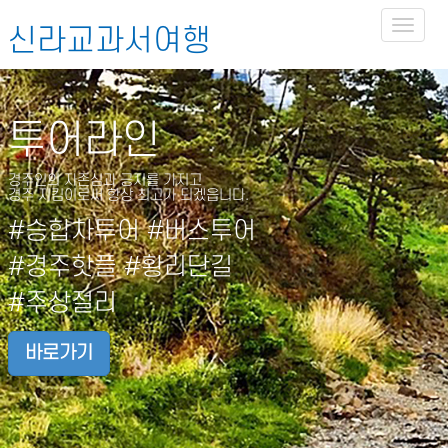
Toggl
신라교과서여행
naviga
투어라인
경주인의 자존심과 긍지를 가지고
경주 지킴이로써 항상 최고가 되겠읍니다.
#승합차투어 #버스투어
#경주핫플 #황리단길
#주상절리
바로가기