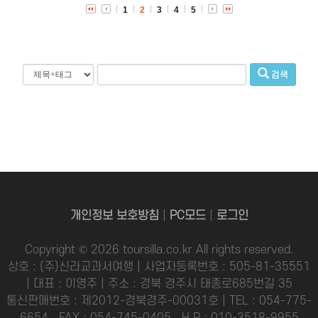
1
2
3
4
5
검색
개인정보 보호방침
|
PC모드
|
로그인
Copyright © 2026 toursilla.co.kr All rights reserved.
상호 : (주)신라교과서여행 | 사업자등록번호 : 505-81-35551
| 대표 : 이영주 | 주소 : 경북 경주시 태종로685번길 35
통신판매번호 : 제2012-경북경주-00031호 | TEL : 054-775-
6654 , FAX : 054-745-0405 , H.P : 010-3518-9955