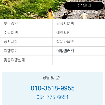
주상절리
출처 : 경주시 관광자원 영상이미지
투어라인
교과서여행
수학여행
예약확인
공지사항
질문과답변
여행후기
여행갤러리
맞춤여행설계
상담 및 문의
010-3518-9955
054)775-6654