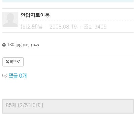
안압지로이동
(비회원)님
2008.08.19
조회
3405
|
|
130.jpg
(0B)
(162)
목록으로
댓글
0
개
85개 (2/5페이지)