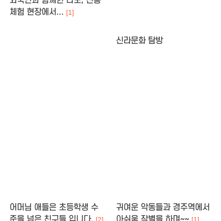
외국인과 함께한 다도, 전통
체험 현장에서...
[1]
신라문화 탐방
어머님 애들은 초등학생 수
귀여운 악동들과 경주역에서
준을 넘은 친구들 입니다.
아쉬움 작별을 하며~~
[2]
[1]