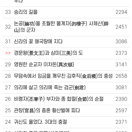
우다
33
승리의 길을
2294
논공(論功)을 초월한 물계자(勿稽子) 사체산(師
32
2451
山)의 군자
31
신라의 꽃 왜국땅에 지다
3086
>>
경문왕(景文王)과 삼미(三美)의 도
2373
29
영원한 순교자 이차돈(異次頓)
3141
28
무덤속에서 임금을 깨우친 김후직(金后稷)의 충성
2658
27
의리에 살고 의리에 죽는 검군(劍君)
3081
26
비령자(丕寧子) 부자와 종 합절(合節)의 순절
2390
25
관창(官昌)의 충혼 황산벌에 피다
2597
24
귀신도 울었다. 3대의 충절
2371