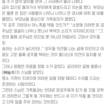
릴 수가 없어 말미를 얻어 그 자리에서 물러 나왔다.
급히 집으로 돌아가서 부모에게 말씀드리고 의논을 했다. 부모님
은 물론 온 집안 사람들이 너무나 너무나 큰 경사에 어찌 할 바를
몰랐다. 부모님을 중심으로 가족회의가 열렸다.
"두 공주 가운데서 어느쪽을 택할 것인가?" "소문에 의하면 맏 공
주님은 얼굴이 너무나 못나서 백색의 소리가 자자하다더라." "그
런데 둘째 공주님은 미인일 뿐 아니라 마음씨도 고와서 모두들
칭
송하는 소리가 높다던데.." 모두들 의견을 나눈 끝에 미인이고 마
음도 고운 둘째 공주를 택하는 것이 좋다는데 의견의 일치를 보
았다.
그러나 응렴은 마음을 정할 수가 없었다. 궁리하던 끝에 흥륜사
(興輪寺)의 스님을 찾았다.
평소 가까이 지냈으며 어려운 일을 당할 때마다 수의를 드리는
존경하는 사람이었다.
그런데 스님은 가족들과는 반대로 맏공주에게 장가 들 것을 강력
히 권하면서 그렇게 될 겨우에는 반드시 세 자기 덕을 볼 것이라
고 더욱 힘을 주어 권하는 것이었다.