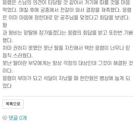
응렴은 스님의 의견이 타당할 것 같아서 거기에 따를 것을 마음
먹었다. 며칠 후에 궁중에서 전갈이 와서 결정을 재촉했다. 응렴
은 이미 마음에 정한대로 맏 공주님을 맞겠다고 회답을 보냈다.
왕
과 왕비는 맏딸에 장가들겠다는 응렴의 회답을 받고 또한번 기뻐
했다.
차마 권하지 못했던 못난 딸을 자진해서 택한 응렴이 너무나 믿
음직 스러웠다.
못난 딸이란 부모에게는 항상 걱정의 대상인데 그것이 해결된 것
이다.
응렴이 부마가 되고 석달이 자났을 때 헌안왕은 병상에 눕게 되
었다
목록으로
댓글
0
개