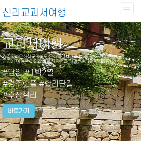
Toggl
신라교과서여행
naviga
교과서여행
경주역사문화학교의 신라문화재강사님과 함께하는
교과서 여행은 아이들에게 창의력을 키워주는다양한 체험학습
#당일 #1박2일
#경주핫플 #황리단길
#주상절리
바로가기