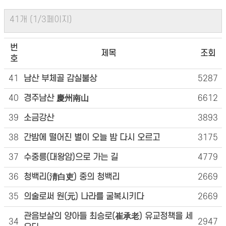
41개 (1/3페이지)
번
제목
조회
호
41
남산 부체골 감실불상
5287
40
경주남산 慶州南山
6612
39
소금강산
3893
38
간밤에 떨어진 별이 오늘 밤 다시 오르고
3175
37
수중릉(대왕암)으로 가는 길
4779
36
청백리(淸白吏) 중의 청백리
2669
35
의술로써 원(元) 나라를 굴복시키다
2669
관음보살의 양아들 최승로(崔承老) 유교정책을 세
34
2947