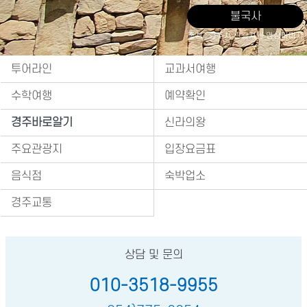
불국사
출처 : 경주시 관광자원 영상이미지
투어라인
교과서여행
수학여행
예약확인
경주바로알기
신라의왕
주요관광지
입장요금표
음식점
숙박업소
경주교통
상담 및 문의
010-3518-9955