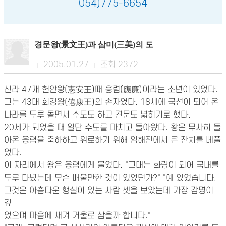
054)775-6654
경문왕(景文王)과 삼미(三美)의 도
2005.01.27
조회
2372
|
|
신라 47개 헌안왕(憲安王)때 응렴(應廉)이라는 소년이 있었다.
그는 43대 회강왕(僖康王)의 손자였다. 18세에 국선이 되어 온
나라를 두루 돌면서 수도도 하고 견문도 넓히기로 했다.
20세가 되었을 때 일단 수도를 마치고 돌아왔다. 왕은 무사히 돌
아온 응렴을 축하하고 위로하기 위해 임해전에서 큰 잔치를 베풀
었다.
이 자리에서 왕은 응렴에게 물었다. "그대는 화랑이 되어 국내를
두루 다녔는데 무슨 배울만한 것이 있었던가?" "예 있었습니다.
그것은 아츰다운 행실이 있는 사람 셋을 보았는데 가장 감명이
깊
었으며 마음에 새겨 거울로 삼을까 합니다."