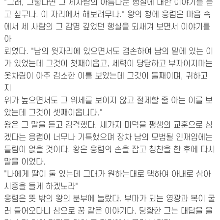
"그래, 그렇다면 그 세사람의 아름다운 행실에 대한 이야기를 듣
고 싶구나. 이 자리에서 해보려무나." 왕의 청에 응렴은 마음 속
에서 세 사람의 그 감명 깊었던 행실을 되새겨 보면서 이야기를
아
뢰였다. "남의 윗자리에 있으면서도 겸손하여 남의 밑에 있는 이
가 있었는데 그것이 첫째이옵고, 세력이 당당하고 부자이지마는
옷차림이 아주 검소한 이를 보았는데 그것이 둘째이며, 귀하고
지
위가 높으면서도 그 위세를 보이지 않고 절제할 줄 아는 이를 보
았는데 그것이 셋째이옵니다."
왕은 그 말을 듣고 감격했다. 세가지 미덕을 평생의 교훈으로 삼
겠다는 응렴이 너무나 기특했으며 장차 남의 모범될 인재임에는
틀림이 없을 것이다. 왕은 응렴의 손을 잡고 칭찬을 한 후에 다시
말을 이었다.
"나에게 딸이 둘 있는데 그대가 원하는대로 택하여 아내로 삼아
시중을 들게 하겠노라"
응렴은 뜻 밖의 왕의 분부에 놀랐다. 부마가 되는 영광과 복이 굴
러 들어오다니 참으로 꿈 같은 이야기다. 당황한 그는 대답을 올