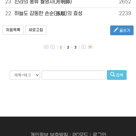
23
신라의 풍류 월명사(月明師)
2652
22
하늘도 감동한 손순(孫順)의 효성
2239
처음목록
새로고침
글쓰기
1
2
3
검색
개인정보 보호방침
|
PC모드
|
로그인