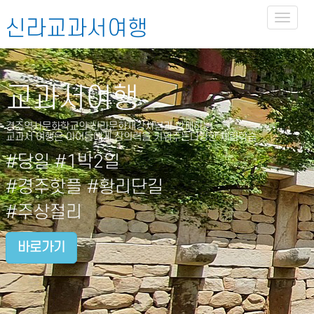
Toggl
신라교과서여행
naviga
교과서여행
경주역사문화학교의 신라문화재강사님과 함께하는
교과서 여행은 아이들에게 창의력을 키워주는다양한 체험학습
#당일 #1박2일
#경주핫플 #황리단길
#주상절리
바로가기