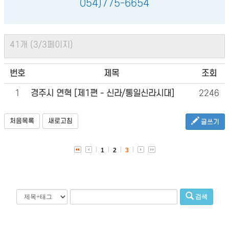
054)775-6654
41개 (3/3페이지)
번호
제목
조회
1
경주시 연혁 [제1편 - 신라/통일신라시대]
2246
처음목록
새로고침
글쓰기
1
2
3
검색