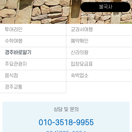
불국사
출처 : 경주시 관광자원 영상이미지
투어라인
교과서여행
수학여행
예약확인
경주바로알기
신라의왕
주요관광지
입장요금표
음식점
숙박업소
경주교통
상담 및 문의
010-3518-9955